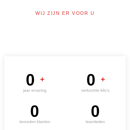
WIJ ZIJN ER VOOR U
We zijn klaar om
perfectie te dienen
0
0
+
+
jaar ervaring
verkochte kilo's
0
0
tevreden klanten
teamleden